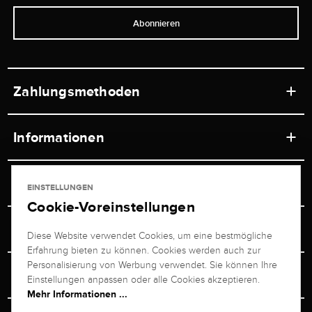
Abonnieren
Zahlungsmethoden
Informationen
Werkstätten
Service
EINSTELLUNGEN
Ladengeschäft
Cookie-Voreinstellungen
Kontakt
Juwelier Brogle
Versand & Zahlung
Diese Website verwendet Cookies, um eine bestmögliche
Newsletterabmeldung
Erfahrung bieten zu können. Cookies werden auch zur
Ratgeber
Über uns
Personalisierung von Werbung verwendet. Sie können Ihre
Persönlicher Berater
Retouren-Service
Einstellungen anpassen oder alle Cookies akzeptieren.
Unternehmen
Mehr Informationen ...
Größenberater
+49 711 217 268 20