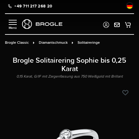
+49 711 217 268 20
alt springen
Brogle Classic
Diamantschmuck
Solitaireringe
Brogle Solitairering Sophie bis 0,25
Karat
0,15 Karat, G/IF mit Zargenfassung aus 750 Weißgold mit Brillant