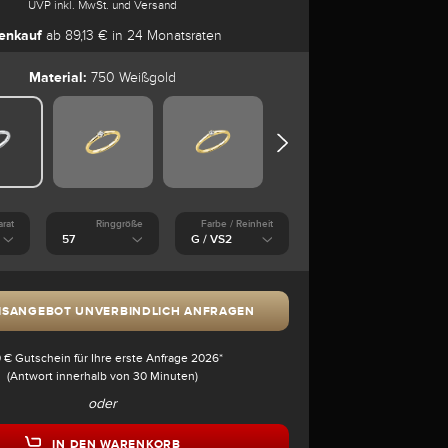
UVP inkl. MwSt. und Versand
enkauf
ab 89,13 € in 24 Monatsraten
Material:
750 Weißgold
arat
Ringgröße
Farbe / Reinheit
ISANGEBOT UNVERBINDLICH ANFRAGEN
 € Gutschein für Ihre erste Anfrage 2026*
(Antwort innerhalb von 30 Minuten)
oder
IN DEN WARENKORB