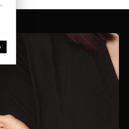
u
.
n