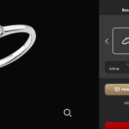
Rat
K
PRE
100