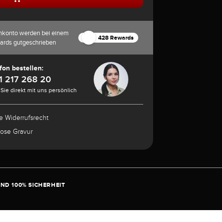
nkonto werden bei einem
428 Rewards
ards gutgeschrieben
fon bestellen:
1 217 268 20
Sie direkt mit uns persönlich
e Widerrufsrecht
lose Gravur
ND 100% SICHERHEIT