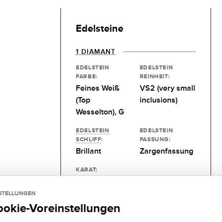
Edelsteine
1 DIAMANT
EDELSTEIN
EDELSTEIN
FARBE:
REINHEIT:
Feines Weiß
VS2 (very small
(Top
inclusions)
Wesselton), G
EDELSTEIN
EDELSTEIN
SCHLIFF
:
FASSUNG:
Brillant
Zargenfassung
KARAT:
0,15 kt
STELLUNGEN
ookie-Voreinstellungen