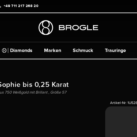
+49 711 217 268 20
Diamonds
Marken
Schmuck
Trauringe
Sophie bis 0,25 Karat
s 750 Weißgold mit Brillant , Größe 57
Artikel-Nr:
1U52