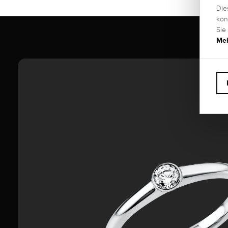
Die
kön
Sie
Meh