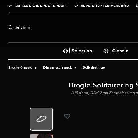
28 TAGE WIDERRUFSRECHT
VERSICHERTER VERSAND
springen
Zur Hauptnavigation springen
Suchen
Selection
Classic
Brogle Classic
Diamantschmuck
Solitaireringe
Brogle Solitairering 
0,15 Karat, G/VS2 mit Zargenfassung au