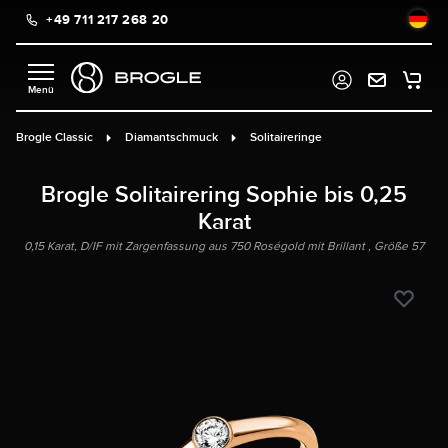
+49 711 217 268 20
alt springen
Brogle Classic
Diamantschmuck
Solitaireringe
Brogle Solitairering Sophie bis 0,25
Karat
0,15 Karat, D/IF mit Zargenfassung aus 750 Roségold mit Brillant , Größe 57