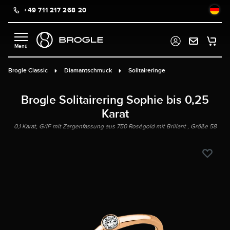
+49 711 217 268 20
alt springen
Brogle Classic
Diamantschmuck
Solitaireringe
Brogle Solitairering Sophie bis 0,25
Karat
0,1 Karat, G/IF mit Zargenfassung aus 750 Roségold mit Brillant , Größe 58