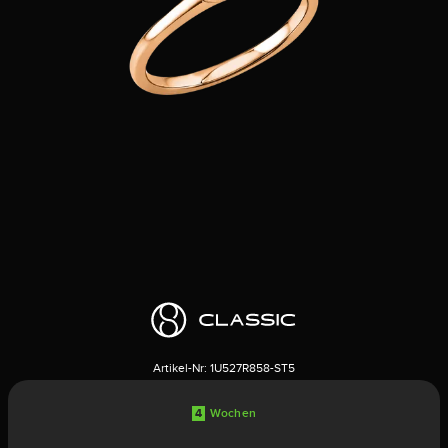
Artikel-Nr:
1U527R858-ST5
4
Wochen