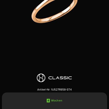
Artikel-Nr:
1U527R858-ST4
4
Wochen