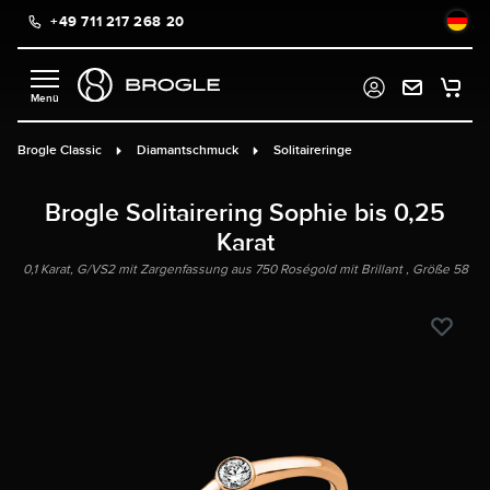
+49 711 217 268 20
alt springen
Brogle Classic
Diamantschmuck
Solitaireringe
Brogle Solitairering Sophie bis 0,25
Karat
0,1 Karat, G/VS2 mit Zargenfassung aus 750 Roségold mit Brillant , Größe 58