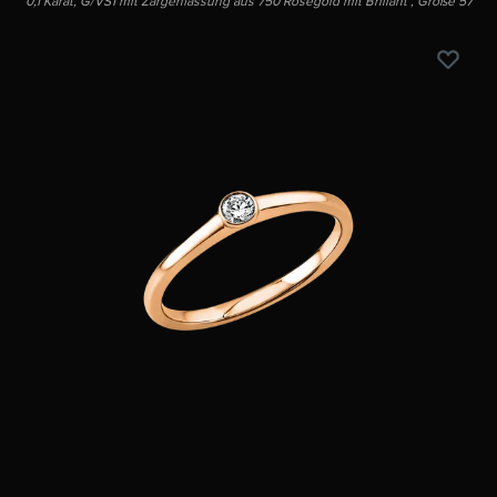
0,1 Karat, G/VS1 mit Zargenfassung aus 750 Roségold mit Brillant , Größe 57