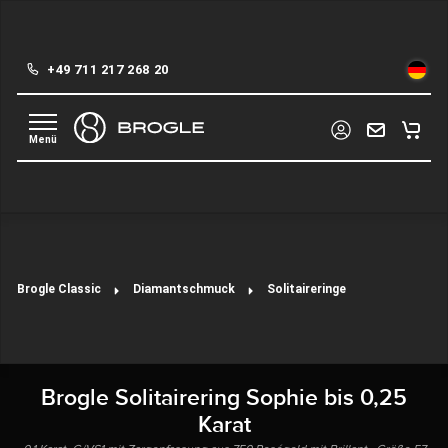
alt springen
+49 711 217 268 20
Brogle Classic
Diamantschmuck
Solitaireringe
Brogle Solitairering Sophie bis 0,25
Karat