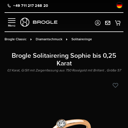
+49 711 217 268 20
alt springen
Brogle Classic
Diamantschmuck
Solitaireringe
Brogle Solitairering Sophie bis 0,25
Karat
0,1 Karat, G/SI1 mit Zargenfassung aus 750 Roségold mit Brillant , Größe 57