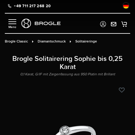
+49 711 217 268 20
alt springen
Brogle Classic
Diamantschmuck
Solitaireringe
Brogle Solitairering Sophie bis 0,25
Karat
0,1 Karat, G/IF mit Zargenfassung aus 950 Platin mit Brillant