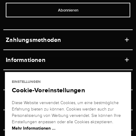
Abonnieren
Zahlungsmethoden
Informationen
Werkstätten
Service
EINSTELLUNGEN
Ladengeschäft
Cookie-Voreinstellungen
Kontakt
Juwelier Brogle
Versand & Zahlung
Diese Website verwendet Cookies, um eine bestmögliche
Newsletterabmeldung
Erfahrung bieten zu können. Cookies werden auch zur
Ratgeber
Über uns
Personalisierung von Werbung verwendet. Sie können Ihre
Persönlicher Berater
Retouren-Service
Einstellungen anpassen oder alle Cookies akzeptieren.
Unternehmen
Mehr Informationen ...
Größenberater
+49 711 217 268 20