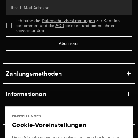
Ihre E-Mail-Adresse
Ich habe die
Datenschutzbestimmungen
zur Kenntnis
genommen und die
AGB
gelesen und bin mit ihnen
einverstanden.
Abonnieren
Zahlungsmethoden
Informationen
Werkstätten
Service
EINSTELLUNGEN
Ladengeschäft
Cookie-Voreinstellungen
Kontakt
Juwelier Brogle
Versand & Zahlung
Diese Website verwendet Cookies, um eine bestmögliche