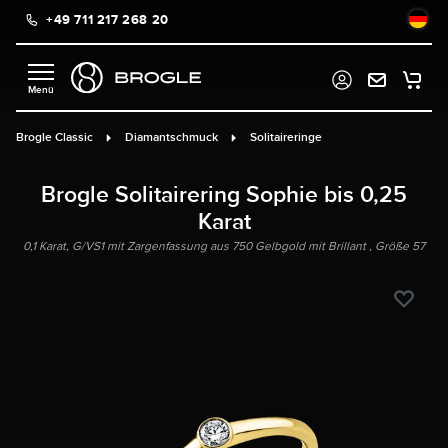
+49 711 217 268 20
alt springen
Brogle Classic
Diamantschmuck
Solitaireringe
Brogle Solitairering Sophie bis 0,25
Karat
0,1 Karat, G/VS1 mit Zargenfassung aus 750 Gelbgold mit Brillant , Größe 57