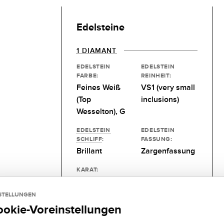
Edelsteine
1 DIAMANT
EDELSTEIN
EDELSTEIN
FARBE:
REINHEIT:
Feines Weiß
VS1 (very small
(Top
inclusions)
Wesselton), G
EDELSTEIN
EDELSTEIN
SCHLIFF
:
FASSUNG:
Brillant
Zargenfassung
KARAT:
Wunschgröße
STELLUNGEN
ookie-Voreinstellungen