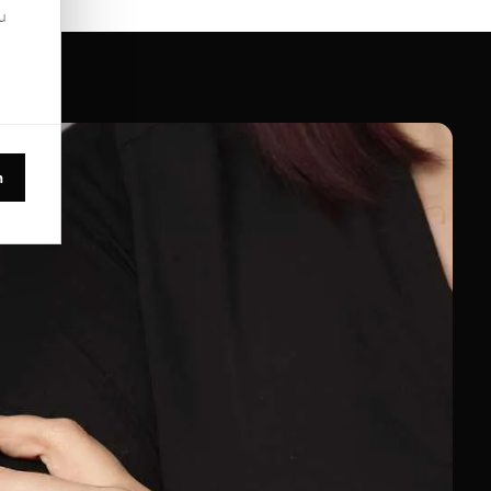
u
.
n