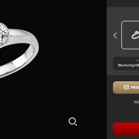
K
PRE
100