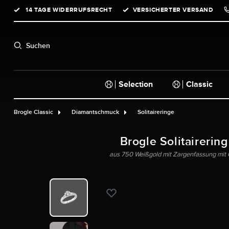
14 TAGE WIDERRUFSRECHT
VERSICHERTER VERSAND
springen
Zur Hauptnavigation springen
Suchen
Selection
Classic
Brogle Classic
Diamantschmuck
Solitaireringe
Brogle Solitairering
aus 750 Weißgold mit Zargenfassung mit GI