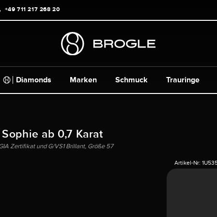
+49 711 217 268 20
Diamonds
Marken
Schmuck
Trauringe
 Sophie ab 0,7 Karat
A Zertifikat und G/VS1 Brillant, Größe 57
Artikel-Nr:
1U53