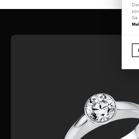
Die
kön
Sie
Meh