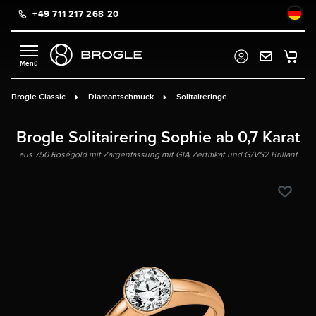
+49 711 217 268 20
alt springen
Brogle Classic
Diamantschmuck
Solitaireringe
Brogle Solitairering Sophie ab 0,7 Karat
aus 750 Roségold mit Zargenfassung mit GIA Zertifikat und G/VS2 Brillant