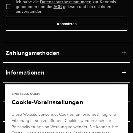
Ich habe die
Datenschutzbestimmungen
zur Kenntnis
genommen und die
AGB
gelesen und bin mit ihnen
einverstanden.
Abonnieren
Zahlungsmethoden
Informationen
Werkstätten
Service
EINSTELLUNGEN
Ladengeschäft
Cookie-Voreinstellungen
Kontakt
Juwelier Brogle
Versand & Zahlung
Diese Website verwendet Cookies, um eine bestmögliche
Newsletterabmeldung
Erfahrung bieten zu können. Cookies werden auch zur
Ratgeber
Über uns
Personalisierung von Werbung verwendet. Sie können Ihre
Persönlicher Berater
Retouren-Service