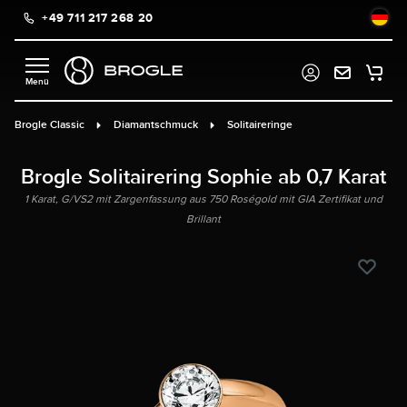
+49 711 217 268 20
alt springen
Brogle Classic
Diamantschmuck
Solitaireringe
Brogle Solitairering Sophie ab 0,7 Karat
1 Karat, G/VS2 mit Zargenfassung aus 750 Roségold mit GIA Zertifikat und
Brillant