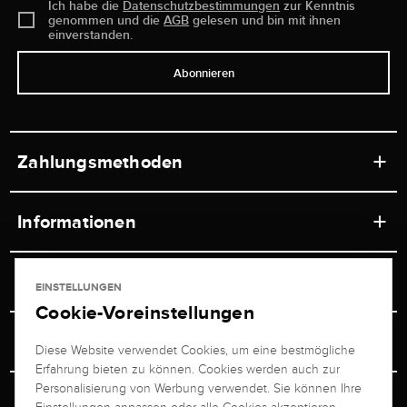
Ich habe die
Datenschutzbestimmungen
zur Kenntnis
genommen und die
AGB
gelesen und bin mit ihnen
einverstanden.
Abonnieren
Zahlungsmethoden
Informationen
Werkstätten
Service
EINSTELLUNGEN
Ladengeschäft
Cookie-Voreinstellungen
Kontakt
Juwelier Brogle
Versand & Zahlung
Diese Website verwendet Cookies, um eine bestmögliche
Newsletterabmeldung
Erfahrung bieten zu können. Cookies werden auch zur
Ratgeber
Über uns
Personalisierung von Werbung verwendet. Sie können Ihre
Persönlicher Berater
Retouren-Service