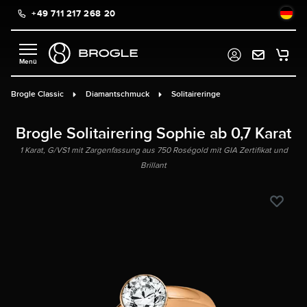
+49 711 217 268 20
alt springen
Brogle Classic
Diamantschmuck
Solitaireringe
Brogle Solitairering Sophie ab 0,7 Karat
1 Karat, G/VS1 mit Zargenfassung aus 750 Roségold mit GIA Zertifikat und
Brillant