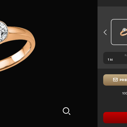
K
PRE
100