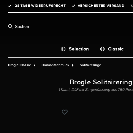
28 TAGE WIDERRUFSRECHT
VERSICHERTER VERSAND
springen
Zur Hauptnavigation springen
Suchen
Selection
Classic
Brogle Classic
Diamantschmuck
Solitaireringe
Brogle Solitairering
1 Karat, D/IF mit Zargenfassung aus 750 Roség