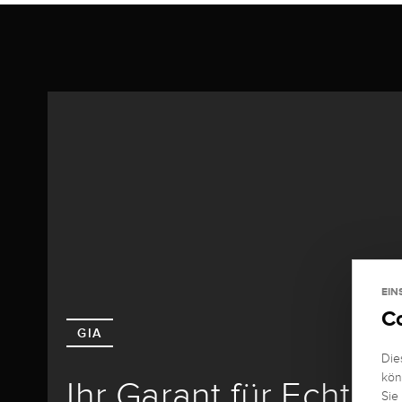
EIN
C
GIA
Die
kön
Ihr Garant für Echthe
Sie