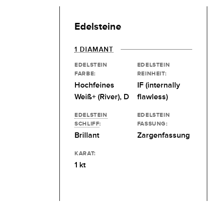
Edelsteine
1 DIAMANT
EDELSTEIN
EDELSTEIN
FARBE:
REINHEIT:
Hochfeines
IF (internally
Weiß+ (River), D
flawless)
EDELSTEIN
EDELSTEIN
SCHLIFF
:
FASSUNG:
Brillant
Zargenfassung
KARAT:
1 kt