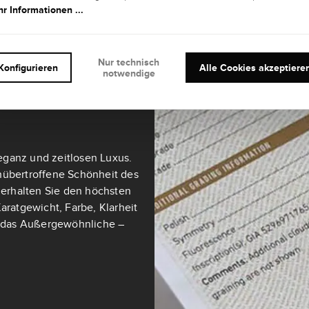
r Informationen ...
Nur technisch
Konfigurieren
Alle Cookies akzeptiere
notwendige
teine ab 0,3 Karat sind mit
ultimativen Maßstab für
eganz und zeitlosen Luxus.
nübertroffene Schönheit des
t erhalten Sie den höchsten
aratgewicht, Farbe, Klarheit
ch das Außergewöhnliche –