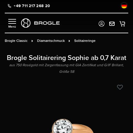
+49 711 217 268 20
alt springen
Brogle Classic
Diamantschmuck
Solitaireringe
Brogle Solitairering Sophie ab 0,7 Karat
aus 750 Roségold mit Zargenfassung mit GIA Zertifikat und G/IF Brillant,
Größe 58