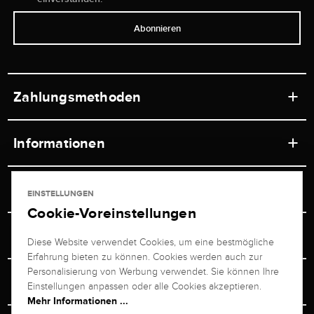
Abonnieren
Zahlungsmethoden
Informationen
Werkstätten
Service
EINSTELLUNGEN
Ladengeschäft
Cookie-Voreinstellungen
Kontakt
Juwelier Brogle
Versand & Zahlung
Diese Website verwendet Cookies, um eine bestmögliche
Newsletterabmeldung
Erfahrung bieten zu können. Cookies werden auch zur
Ratgeber
Über uns
Personalisierung von Werbung verwendet. Sie können Ihre
Persönlicher Berater
Retouren-Service
Einstellungen anpassen oder alle Cookies akzeptieren.
Unternehmen
Mehr Informationen ...
Größenberater