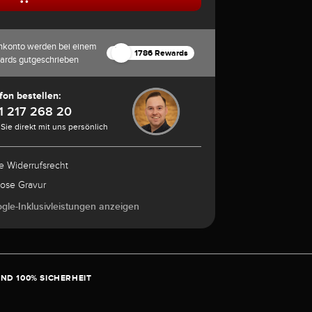
nkonto werden bei einem
1786 Rewards
ards gutgeschrieben
fon bestellen:
1 217 268 20
Sie direkt mit uns persönlich
e Widerrufsrecht
lose Gravur
ogle-Inklusivleistungen anzeigen
ND 100% SICHERHEIT