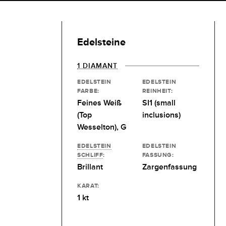
Edelsteine
1 DIAMANT
EDELSTEIN
EDELSTEIN
FARBE:
REINHEIT:
Feines Weiß
SI1 (small
(Top
inclusions)
Wesselton), G
EDELSTEIN
EDELSTEIN
SCHLIFF
:
FASSUNG:
Brillant
Zargenfassung
KARAT:
1 kt