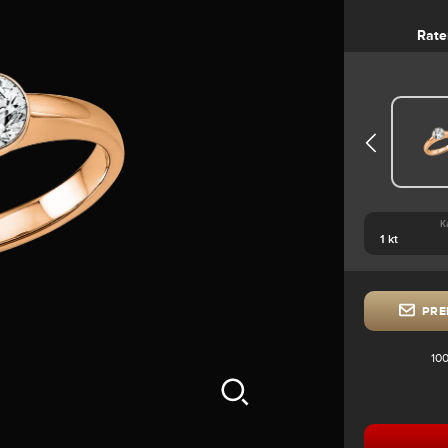
Rate
K
PRE
100