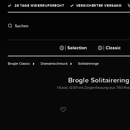
28 TAGE WIDERRUFSRECHT
VERSICHERTER VERSAND
springen
Zur Hauptnavigation springen
Suchen
Selection
Classic
Brogle Classic
Diamantschmuck
Solitaireringe
Brogle Solitairering
1 Karat, G/SI1 mit Zargenfassung aus 750 Rosé