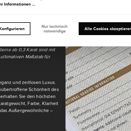
r Informationen ...
it und
Nur technisch
Konfigurieren
Alle Cookies akzeptiere
notwendige
teine ab 0,3 Karat sind mit
ultimativen Maßstab für
eganz und zeitlosen Luxus.
nübertroffene Schönheit des
t erhalten Sie den höchsten
aratgewicht, Farbe, Klarheit
ch das Außergewöhnliche –