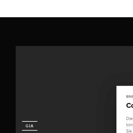
EIN
C
Die
kön
GIA
Sie