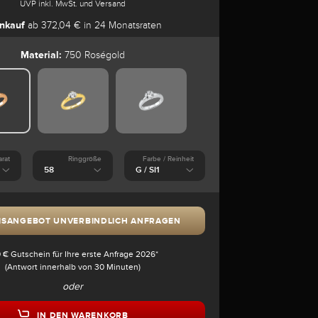
UVP inkl. MwSt. und Versand
nkauf
ab 372,04 € in 24 Monatsraten
Material:
750 Roségold
arat
Ringgröße
Farbe / Reinheit
ISANGEBOT UNVERBINDLICH ANFRAGEN
 € Gutschein für Ihre erste Anfrage 2026*
(Antwort innerhalb von 30 Minuten)
oder
IN DEN WARENKORB