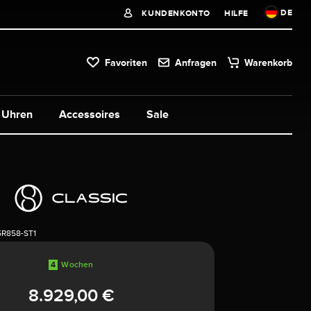
DE
KUNDENKONTO
HILFE
Favoriten
Anfragen
Warenkorb
Uhren
Accessoires
Sale
5R858-ST1
4
Wochen
8.929,00 €