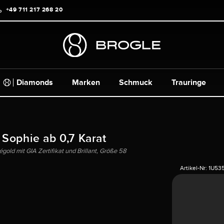
+49 711 217 268 20
Diamonds
Marken
Schmuck
Trauringe
 Sophie ab 0,7 Karat
gold mit GIA Zertifikat und Brillant, Größe 58
Artikel-Nr:
1U53