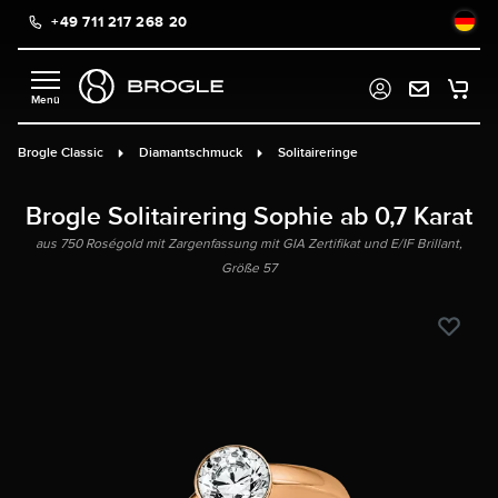
+49 711 217 268 20
alt springen
Brogle Classic
Diamantschmuck
Solitaireringe
Brogle Solitairering Sophie ab 0,7 Karat
aus 750 Roségold mit Zargenfassung mit GIA Zertifikat und E/IF Brillant,
Größe 57