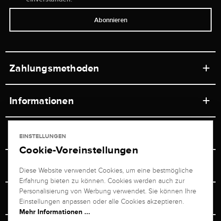
Abonnieren
Zahlungsmethoden
Informationen
Werkstätten
Service
EINSTELLUNGEN
Ladengeschäft
Cookie-Voreinstellungen
Kontakt
Juwelier Brogle
Versand & Zahlung
Diese Website verwendet Cookies, um eine bestmögliche
Newsletterabmeldung
Erfahrung bieten zu können. Cookies werden auch zur
Ratgeber
Über uns
Personalisierung von Werbung verwendet. Sie können Ihre
Persönlicher Berater
Retouren-Service
Einstellungen anpassen oder alle Cookies akzeptieren.
Unternehmen
Mehr Informationen ...
Größenberater