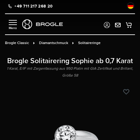
+49 711 217 268 20
alt springen
Brogle Classic
Diamantschmuck
Solitaireringe
Brogle Solitairering Sophie ab 0,7 Karat
1 Karat, E/IF mit Zargenfassung aus 950 Platin mit GIA Zertifikat und Brillant,
Größe 58