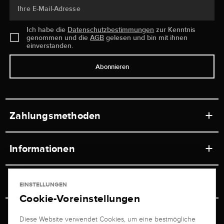
Ihre E-Mail-Adresse
Ich habe die
Datenschutzbestimmungen
zur Kenntnis
genommen und die
AGB
gelesen und bin mit ihnen
einverstanden.
Abonnieren
Zahlungsmethoden
Informationen
Werkstätten
Service
EINSTELLUNGEN
Ladengeschäft
Cookie-Voreinstellungen
Kontakt
Juwelier Brogle
Versand & Zahlung
Diese Website verwendet Cookies, um eine bestmögliche