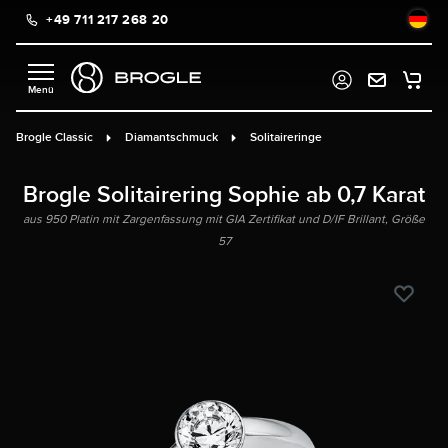
+49 711 217 268 20
alt springen
Brogle Classic
Diamantschmuck
Solitaireringe
Brogle Solitairering Sophie ab 0,7 Karat
aus 950 Platin mit Zargenfassung mit GIA Zertifikat und D/IF Brillant, Größe
57