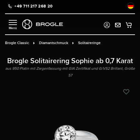
+49 711 217 268 20
alt springen
Brogle Classic
Diamantschmuck
Solitaireringe
Brogle Solitairering Sophie ab 0,7 Karat
aus 950 Platin mit Zargenfassung mit GIA Zertifikat und G/VS2 Brillant, Größe
57