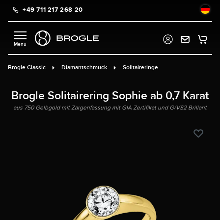
+49 711 217 268 20
alt springen
Brogle Classic
Diamantschmuck
Solitaireringe
Brogle Solitairering Sophie ab 0,7 Karat
aus 750 Gelbgold mit Zargenfassung mit GIA Zertifikat und G/VS2 Brillant