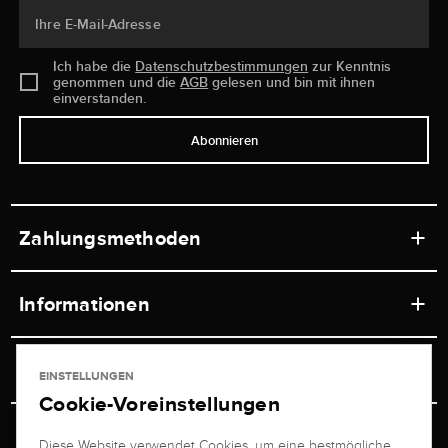
Ihre E-Mail-Adresse
Ich habe die
Datenschutzbestimmungen
zur Kenntnis
genommen und die
AGB
gelesen und bin mit ihnen
einverstanden.
Abonnieren
Zahlungsmethoden
Informationen
Werkstätten
Service
EINSTELLUNGEN
Ladengeschäft
Cookie-Voreinstellungen
Kontakt
Juwelier Brogle
Versand & Zahlung
Diese Website verwendet Cookies, um eine bestmögliche