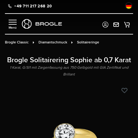
+49 711 217 268 20
alt springen
Brogle Classic
Diamantschmuck
Solitaireringe
Brogle Solitairering Sophie ab 0,7 Karat
1 Karat, G/SI1 mit Zargenfassung aus 750 Gelbgold mit GIA Zertifikat und
Brillant