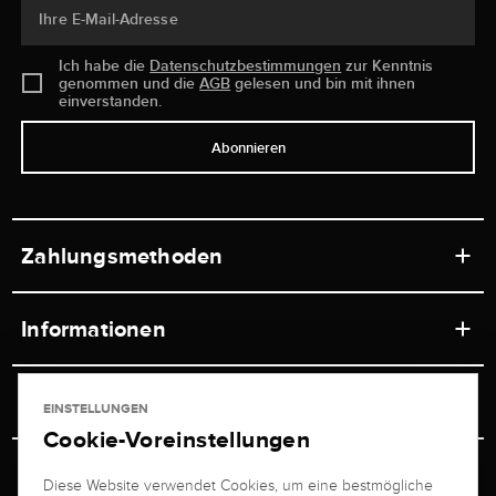
Ihre E-Mail-Adresse
Ich habe die
Datenschutzbestimmungen
zur Kenntnis
genommen und die
AGB
gelesen und bin mit ihnen
einverstanden.
Abonnieren
Zahlungsmethoden
Informationen
Werkstätten
Service
EINSTELLUNGEN
Ladengeschäft
Cookie-Voreinstellungen
Kontakt
Juwelier Brogle
Versand & Zahlung
Diese Website verwendet Cookies, um eine bestmögliche