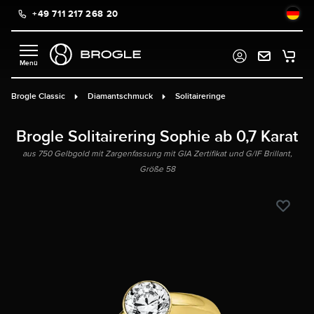
+49 711 217 268 20
alt springen
Brogle Classic
Diamantschmuck
Solitaireringe
Brogle Solitairering Sophie ab 0,7 Karat
aus 750 Gelbgold mit Zargenfassung mit GIA Zertifikat und G/IF Brillant,
Größe 58