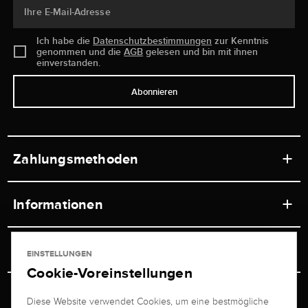
Ihre E-Mail-Adresse
Ich habe die
Datenschutzbestimmungen
zur Kenntnis
genommen und die
AGB
gelesen und bin mit ihnen
einverstanden.
Abonnieren
Zahlungsmethoden
Informationen
Werkstätten
Service
EINSTELLUNGEN
Ladengeschäft
Cookie-Voreinstellungen
Kontakt
Juwelier Brogle
Versand & Zahlung
Diese Website verwendet Cookies, um eine bestmögliche