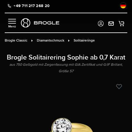
+49 711 217 268 20
alt springen
Brogle Classic
Diamantschmuck
Solitaireringe
Brogle Solitairering Sophie ab 0,7 Karat
aus 750 Gelbgold mit Zargenfassung mit GIA Zertifikat und G/IF Brillant,
Größe 57