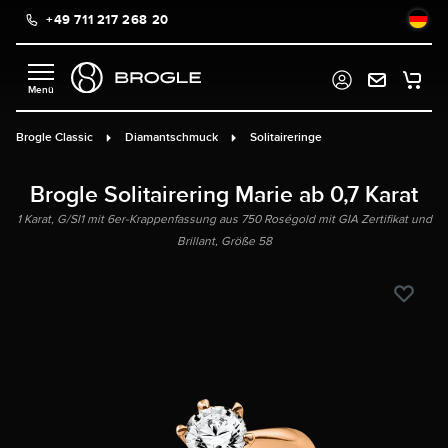
+49 711 217 268 20
alt springen
Brogle Classic
Diamantschmuck
Solitaireringe
Brogle Solitairering Marie ab 0,7 Karat
1 Karat, G/SI1 mit 6er-Krappenfassung aus 750 Roségold mit GIA Zertifikat und
Brillant, Größe 58