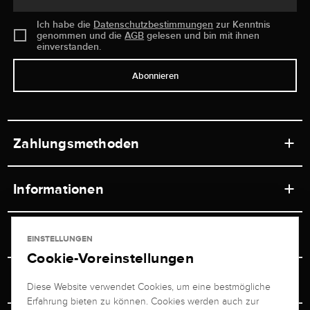
Ich habe die
Datenschutzbestimmungen
zur Kenntnis
genommen und die
AGB
gelesen und bin mit ihnen
einverstanden.
Abonnieren
Zahlungsmethoden
Informationen
Werkstätten
Service
EINSTELLUNGEN
Ladengeschäft
Cookie-Voreinstellungen
Kontakt
Juwelier Brogle
Versand & Zahlung
Diese Website verwendet Cookies, um eine bestmögliche
Newsletterabmeldung
Erfahrung bieten zu können. Cookies werden auch zur
Ratgeber