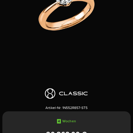
Artikel-Nr:
1N552R857-ST5
4
Wochen