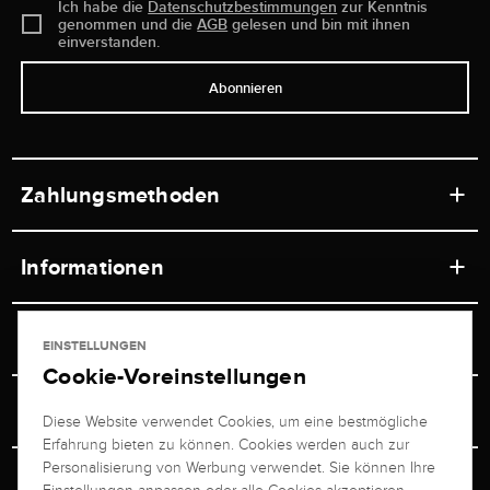
Ich habe die
Datenschutzbestimmungen
zur Kenntnis
genommen und die
AGB
gelesen und bin mit ihnen
einverstanden.
Abonnieren
Zahlungsmethoden
Informationen
Werkstätten
Service
EINSTELLUNGEN
Ladengeschäft
Cookie-Voreinstellungen
Kontakt
Juwelier Brogle
Versand & Zahlung
Diese Website verwendet Cookies, um eine bestmögliche
Newsletterabmeldung
Erfahrung bieten zu können. Cookies werden auch zur
Ratgeber
Über uns
Personalisierung von Werbung verwendet. Sie können Ihre
Persönlicher Berater
Retouren-Service