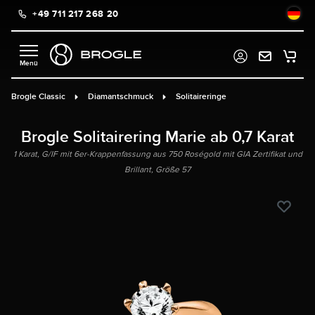
+49 711 217 268 20
alt springen
Brogle Classic
Diamantschmuck
Solitaireringe
Brogle Solitairering Marie ab 0,7 Karat
1 Karat, G/IF mit 6er-Krappenfassung aus 750 Roségold mit GIA Zertifikat und
Brillant, Größe 57