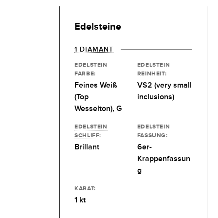
Edelsteine
1 DIAMANT
EDELSTEIN
EDELSTEIN
FARBE:
REINHEIT:
Feines Weiß
VS2 (very small
(Top
inclusions)
Wesselton), G
EDELSTEIN
EDELSTEIN
SCHLIFF
:
FASSUNG:
Brillant
6er-
Krappenfassun
g
KARAT:
1 kt