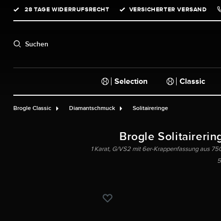
28 TAGE WIDERRUFSRECHT
VERSICHERTER VERSAND
springen
Zur Hauptnavigation springen
Suchen
Selection
Classic
Brogle Classic
Diamantschmuck
Solitaireringe
Brogle Solitairerin
1 Karat, G/VS2 mit 6er-Krappenfassung aus 750 
5