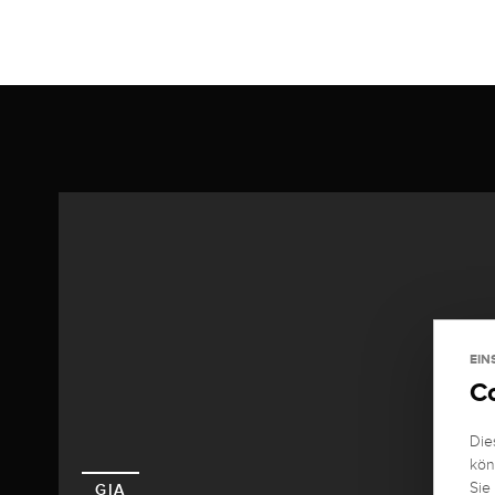
EIN
C
Die
kön
Sie
GIA