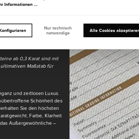
r Informationen ...
it und
Nur technisch
Konfigurieren
Alle Cookies akzeptiere
notwendige
teine ab 0,3 Karat sind mit
ultimativen Maßstab für
eganz und zeitlosen Luxus.
nübertroffene Schönheit des
t erhalten Sie den höchsten
aratgewicht, Farbe, Klarheit
ch das Außergewöhnliche –