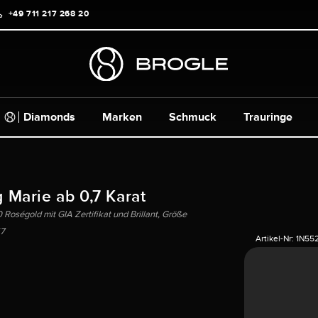
+49 711 217 268 20
Diamonds
Marken
Schmuck
Trauringe
g Marie ab 0,7 Karat
Roségold mit GIA Zertifikat und Brillant, Größe
7
Artikel-Nr:
1N55