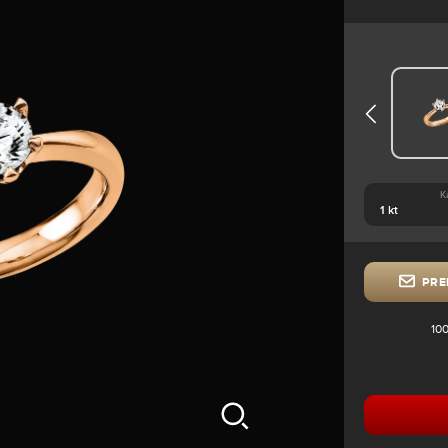
K
PRE
100