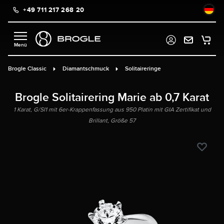
+49 711 217 268 20
alt springen
Brogle Classic
Diamantschmuck
Solitaireringe
Brogle Solitairering Marie ab 0,7 Karat
1 Karat, G/SI1 mit 6er-Krappenfassung aus 950 Platin mit GIA Zertifikat und
Brillant, Größe 57