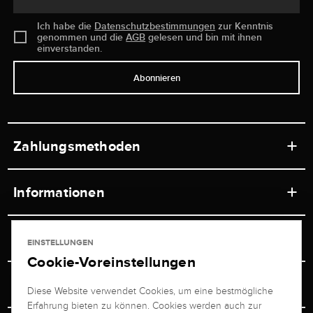
Ich habe die
Datenschutzbestimmungen
zur Kenntnis
genommen und die
AGB
gelesen und bin mit ihnen
einverstanden.
Abonnieren
Zahlungsmethoden
Informationen
Werkstätten
Service
EINSTELLUNGEN
Ladengeschäft
Cookie-Voreinstellungen
Kontakt
Juwelier Brogle
Versand & Zahlung
Diese Website verwendet Cookies, um eine bestmögliche
Newsletterabmeldung
Erfahrung bieten zu können. Cookies werden auch zur
Ratgeber