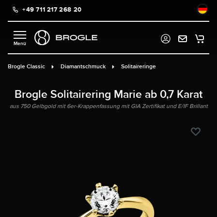
+49 711 217 268 20
alt springen
Brogle Classic
Diamantschmuck
Solitaireringe
Brogle Solitairering Marie ab 0,7 Karat
aus 750 Gelbgold mit 6er-Krappenfassung mit GIA Zertifikat und E/IF Brillant