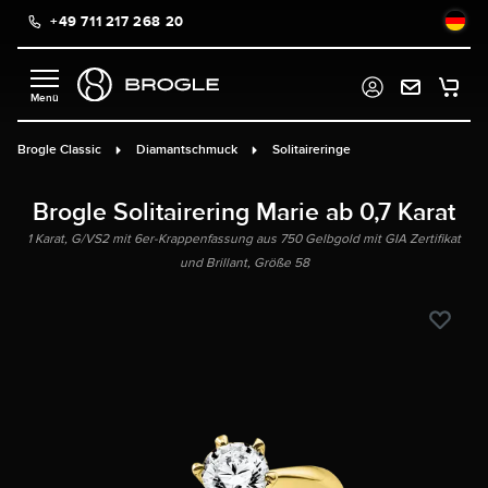
+49 711 217 268 20
alt springen
Brogle Classic
Diamantschmuck
Solitaireringe
Brogle Solitairering Marie ab 0,7 Karat
1 Karat, G/VS2 mit 6er-Krappenfassung aus 750 Gelbgold mit GIA Zertifikat
und Brillant, Größe 58