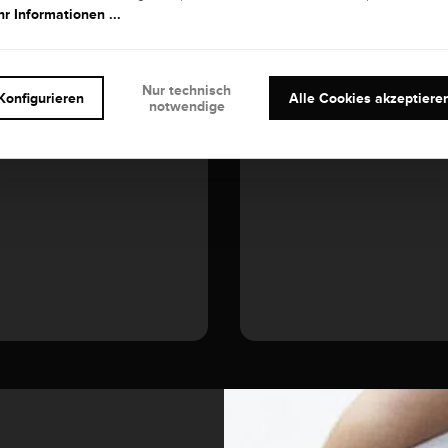
r Informationen ...
EDELSTEIN
Nur technisch
Diamant
Konfigurieren
Alle Cookies akzeptiere
notwendige