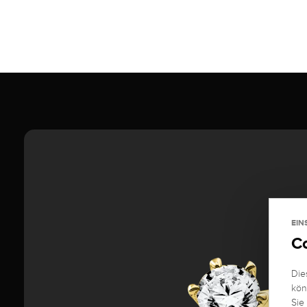
EIN
C
Die
kön
Sie