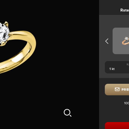
Rate
K
PRE
100