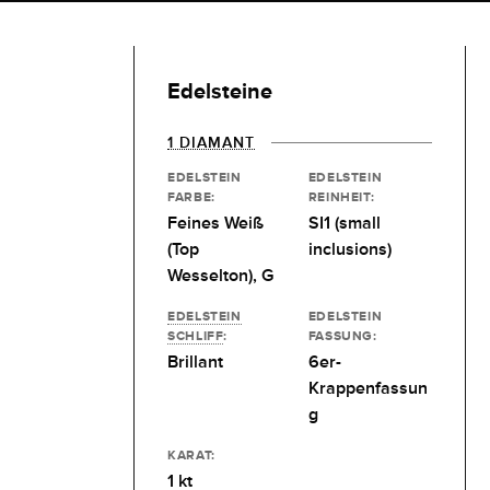
Edelsteine
1 DIAMANT
EDELSTEIN
EDELSTEIN
FARBE:
REINHEIT:
Feines Weiß
SI1 (small
(Top
inclusions)
Wesselton), G
EDELSTEIN
EDELSTEIN
SCHLIFF
:
FASSUNG:
Brillant
6er-
Krappenfassun
g
KARAT:
1 kt