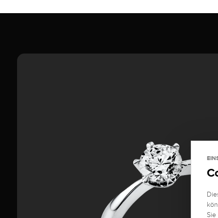
EIN
C
Die
kön
Sie