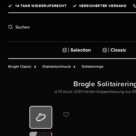
14 TAGE WIDERRUFSRECHT
VERSICHERTER VERSAND
springen
Zur Hauptnavigation springen
Suchen
Selection
Classic
Brogle Classic
Diamantschmuck
Solitaireringe
Brogle Solitairerin
0,75 Karat, G/SI1 mit 6er-Krappenfassung aus 950