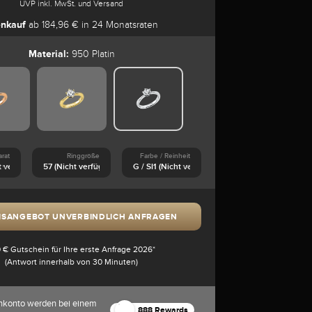
UVP inkl. MwSt. und Versand
nkauf
ab 184,96 € in 24 Monatsraten
Material:
950 Platin
arat
Ringgröße
Farbe / Reinheit
ISANGEBOT UNVERBINDLICH ANFRAGEN
 € Gutschein für Ihre erste Anfrage 2026*
(Antwort innerhalb von 30 Minuten)
nkonto werden bei einem
888 Rewards