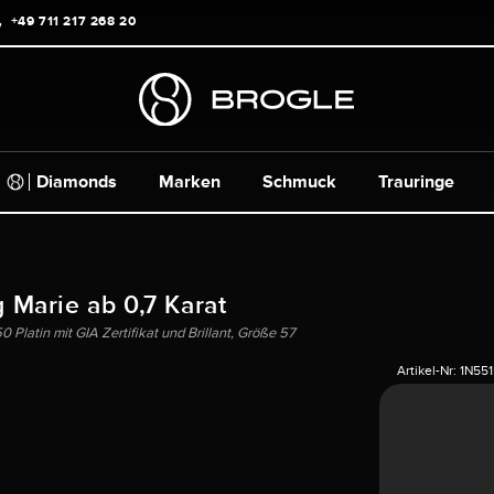
+49 711 217 268 20
Diamonds
Marken
Schmuck
Trauringe
g Marie ab 0,7 Karat
 Platin mit GIA Zertifikat und Brillant, Größe 57
Artikel-Nr:
1N551