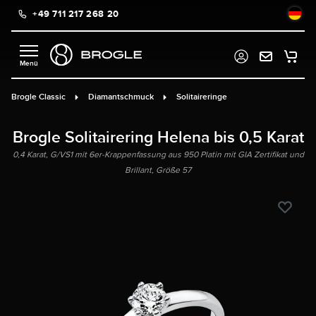
+49 711 217 268 20
alt springen
Brogle Classic
Diamantschmuck
Solitaireringe
Brogle Solitairering Helena bis 0,5 Karat
0,4 Karat, G/VS1 mit 6er-Krappenfassung aus 950 Platin mit GIA Zertifikat und
Brillant, Größe 57