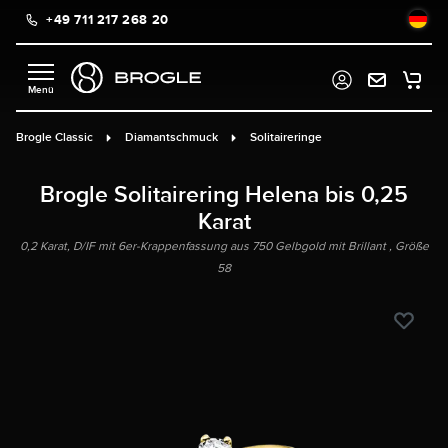
+49 711 217 268 20
alt springen
Brogle Classic
Diamantschmuck
Solitaireringe
Brogle Solitairering Helena bis 0,25
Karat
0,2 Karat, D/IF mit 6er-Krappenfassung aus 750 Gelbgold mit Brillant , Größe
58