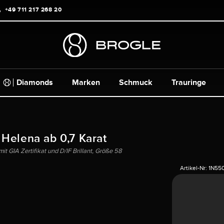
+49 711 217 268 20
Diamonds
Marken
Schmuck
Trauringe
 Helena ab 0,7 Karat
 GIA Zertifikat und D/IF Brillant, Größe 58
Artikel-Nr:
1N55