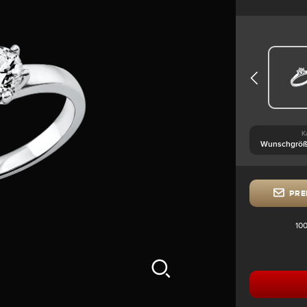
K
PRE
100