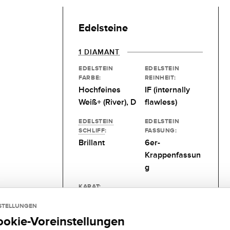
Edelsteine
1 DIAMANT
EDELSTEIN
EDELSTEIN
FARBE:
REINHEIT:
Hochfeines
IF (internally
Weiß+ (River), D
flawless)
EDELSTEIN
EDELSTEIN
SCHLIFF
:
FASSUNG:
Brillant
6er-
Krappenfassun
g
KARAT:
Wunschgröße
STELLUNGEN
ookie-Voreinstellungen