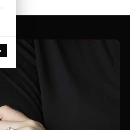
u
.
n