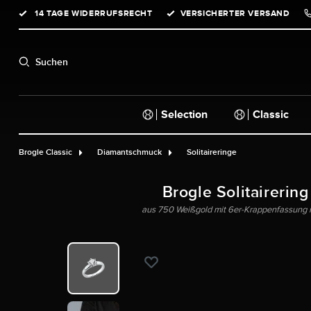
14 TAGE WIDERRUFSRECHT
VERSICHERTER VERSAND
springen
Zur Hauptnavigation springen
Suchen
Selection
Classic
Brogle Classic
Diamantschmuck
Solitaireringe
Brogle Solitairering
aus 750 Weißgold mit 6er-Krappenfassung mit