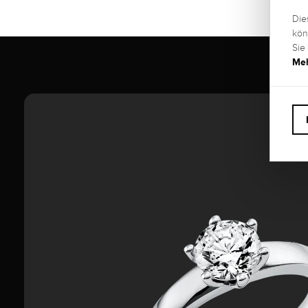
Die
kön
Sie
Meh