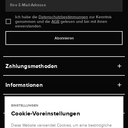
Ihre E-Mail-Adresse
Ich habe die
Datenschutzbestimmungen
zur Kenntnis
genommen und die
AGB
gelesen und bin mit ihnen
einverstanden.
Abonnieren
Zahlungsmethoden
Informationen
Werkstätten
Service
EINSTELLUNGEN
Ladengeschäft
Cookie-Voreinstellungen
Kontakt
Juwelier Brogle
Versand & Zahlung
Diese Website verwendet Cookies, um eine bestmögliche