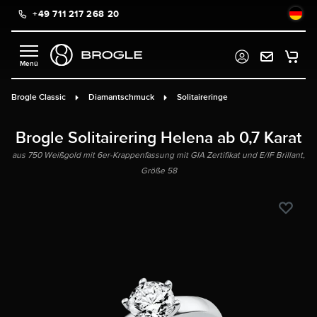
+49 711 217 268 20
alt springen
Brogle Classic
Diamantschmuck
Solitaireringe
Brogle Solitairering Helena ab 0,7 Karat
aus 750 Weißgold mit 6er-Krappenfassung mit GIA Zertifikat und E/IF Brillant,
Größe 58