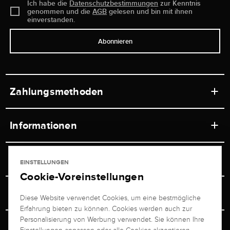
Ich habe die
Datenschutzbestimmungen
zur Kenntnis
genommen und die
AGB
gelesen und bin mit ihnen
einverstanden.
Abonnieren
Zahlungsmethoden
Informationen
Werkstätten
Service
EINSTELLUNGEN
Ladengeschäft
Cookie-Voreinstellungen
Kontakt
Juwelier Brogle
Versand & Zahlung
Diese Website verwendet Cookies, um eine bestmögliche
Newsletterabmeldung
Erfahrung bieten zu können. Cookies werden auch zur
Ratgeber
Über uns
Personalisierung von Werbung verwendet. Sie können Ihre
Persönlicher Berater
Retouren-Service