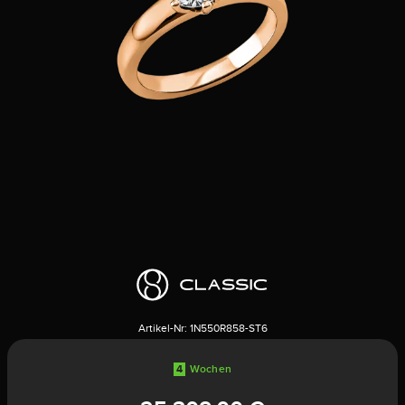
Artikel-Nr:
1N550R858-ST6
4
Wochen