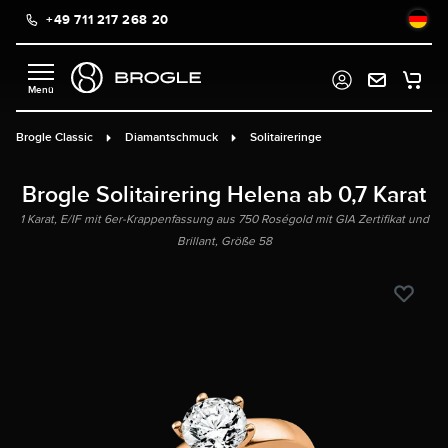
+49 711 217 268 20
alt springen
Brogle Classic
Diamantschmuck
Solitaireringe
Brogle Solitairering Helena ab 0,7 Karat
1 Karat, E/IF mit 6er-Krappenfassung aus 750 Roségold mit GIA Zertifikat und
Brillant, Größe 58