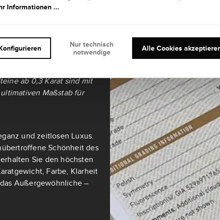
r Informationen ...
it und
Nur technisch
Konfigurieren
Alle Cookies akzeptiere
notwendige
teine ab 0,3 Karat sind mit
ultimativen Maßstab für
eganz und zeitlosen Luxus.
nübertroffene Schönheit des
t erhalten Sie den höchsten
aratgewicht, Farbe, Klarheit
ch das Außergewöhnliche –