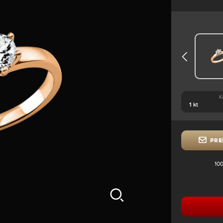
K
PRE
100