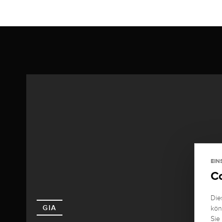
EIN
C
Die
GIA
kön
Sie