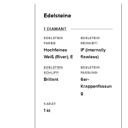
Edelsteine
1 DIAMANT
EDELSTEIN
EDELSTEIN
FARBE:
REINHEIT:
Hochfeines
IF (internally
Weiß (River), E
flawless)
EDELSTEIN
EDELSTEIN
SCHLIFF
:
FASSUNG:
Brillant
6er-
Krappenfassun
g
KARAT:
1 kt