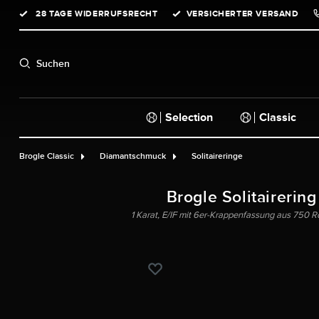
28 TAGE WIDERRUFSRECHT
VERSICHERTER VERSAND
springen
Zur Hauptnavigation springen
Suchen
Selection
Classic
Brogle Classic
Diamantschmuck
Solitaireringe
Brogle Solitairering
1 Karat, E/IF mit 6er-Krappenfassung aus 750 Ro