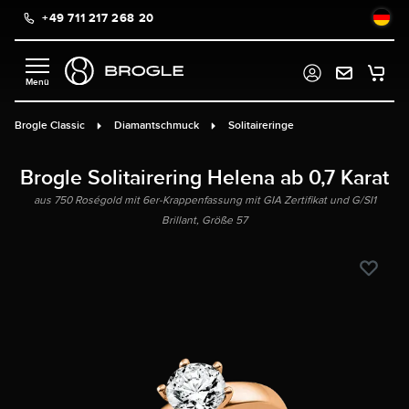
+49 711 217 268 20
alt springen
Brogle Classic
Diamantschmuck
Solitaireringe
Brogle Solitairering Helena ab 0,7 Karat
aus 750 Roségold mit 6er-Krappenfassung mit GIA Zertifikat und G/SI1
Brillant, Größe 57