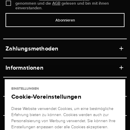
genommen und die
AGB
gelesen und bin mit ihnen
einverstanden.
Abonnieren
Zahlungsmethoden
Informationen
Werkstätten
Service
EINSTELLUNGEN
Ladengeschäft
Cookie-Voreinstellungen
Kontakt
Juwelier Brogle
Versand & Zahlung
Diese Website verwendet Cookies, um eine bestmögliche
Newsletterabmeldung
Erfahrung bieten zu können. Cookies werden auch zur
Ratgeber
Über uns
Personalisierung von Werbung verwendet. Sie können Ihre
Persönlicher Berater
Retouren-Service
Einstellungen anpassen oder alle Cookies akzeptieren.