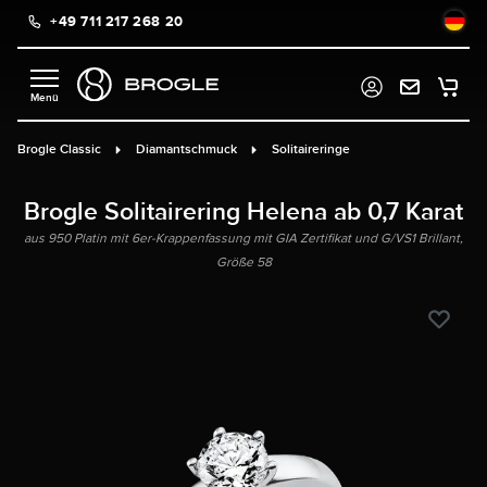
+49 711 217 268 20
alt springen
Brogle Classic
Diamantschmuck
Solitaireringe
Brogle Solitairering Helena ab 0,7 Karat
aus 950 Platin mit 6er-Krappenfassung mit GIA Zertifikat und G/VS1 Brillant,
Größe 58