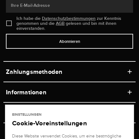
Ihre E-Mail-Adresse
Ich habe die
Datenschutzbestimmungen
zur Kenntnis
genommen und die
AGB
gelesen und bin mit ihnen
einverstanden.
Abonnieren
Zahlungsmethoden
Informationen
Werkstätten
Service
EINSTELLUNGEN
Ladengeschäft
Cookie-Voreinstellungen
Kontakt
Juwelier Brogle
Versand & Zahlung
Diese Website verwendet Cookies, um eine bestmögliche