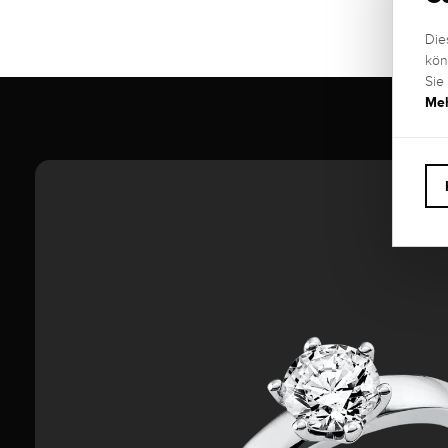
Die
kön
Sie
Meh