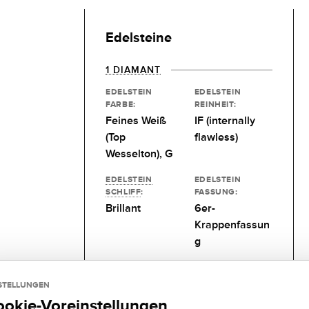
Edelsteine
1 DIAMANT
EDELSTEIN
EDELSTEIN
FARBE:
REINHEIT:
Feines Weiß
IF (internally
(Top
flawless)
Wesselton), G
EDELSTEIN
EDELSTEIN
SCHLIFF
:
FASSUNG:
Brillant
6er-
Krappenfassun
g
KARAT:
Wunschgröße
STELLUNGEN
ookie-Voreinstellungen