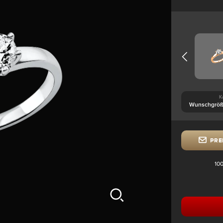
K
PRE
100