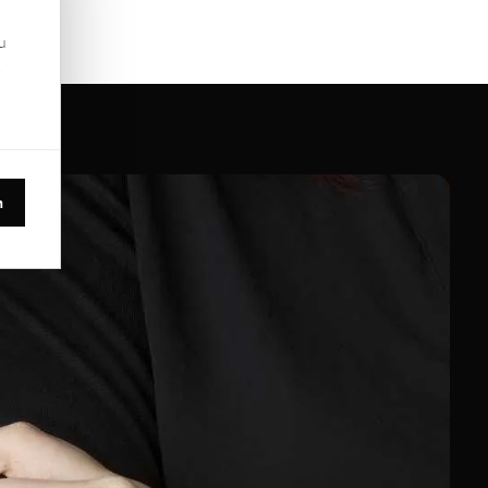
u
.
n