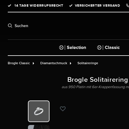
14 TAGE WIDERRUFSRECHT
VERSICHERTER VERSAND
springen
Zur Hauptnavigation springen
Suchen
Selection
Classic
Brogle Classic
Diamantschmuck
Solitaireringe
Brogle Solitairering
aus 950 Platin mit 6er-Krappenfassung mit 