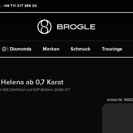
+49 711 217 268 20
Diamonds
Marken
Schmuck
Trauringe
 Helena ab 0,7 Karat
GIA Zertifikat und G/IF Brillant, Größe 57
Artikel-Nr:
1N55