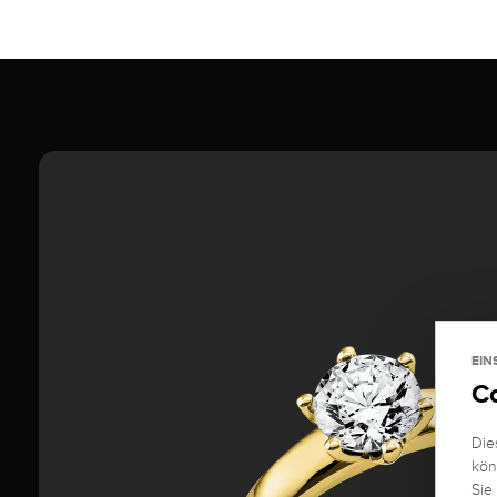
EIN
C
Die
kön
Sie