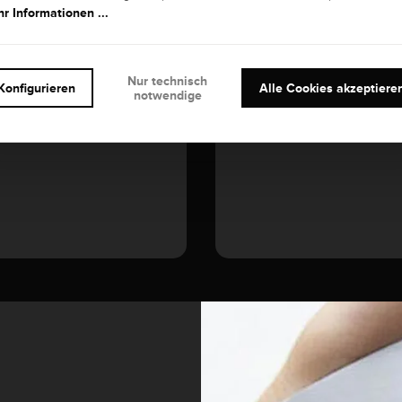
r Informationen ...
EDELSTEIN
Diamant
Nur technisch
Konfigurieren
Alle Cookies akzeptiere
notwendige