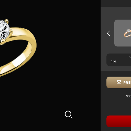
K
PRE
100