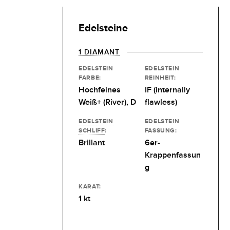
Edelsteine
1 DIAMANT
EDELSTEIN
EDELSTEIN
FARBE:
REINHEIT:
Hochfeines
IF (internally
Weiß+ (River), D
flawless)
EDELSTEIN
EDELSTEIN
SCHLIFF
:
FASSUNG:
Brillant
6er-
Krappenfassun
g
KARAT:
1 kt