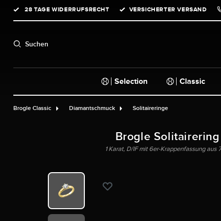
28 TAGE WIDERRUFSRECHT
VERSICHERTER VERSAND
springen
Zur Hauptnavigation springen
Suchen
Selection
Classic
Brogle Classic
Diamantschmuck
Solitaireringe
Brogle Solitairering
1 Karat, D/IF mit 6er-Krappenfassung aus 7