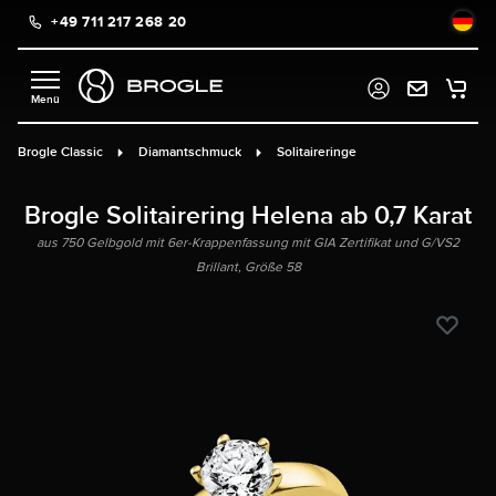
+49 711 217 268 20
alt springen
Brogle Classic
Diamantschmuck
Solitaireringe
Brogle Solitairering Helena ab 0,7 Karat
aus 750 Gelbgold mit 6er-Krappenfassung mit GIA Zertifikat und G/VS2
Brillant, Größe 58