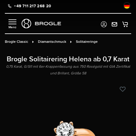
+49 711 217 268 20
alt springen
Brogle Classic
Diamantschmuck
Solitaireringe
Brogle Solitairering Helena ab 0,7 Karat
0,75 Karat, G/SI1 mit 6er-Krappenfassung aus 750 Roségold mit GIA Zertifikat
und Brillant, Größe 58