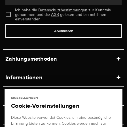
Ich habe die
Datenschutzbestimmungen
zur Kenntnis
genommen und die
AGB
gelesen und bin mit ihnen
einverstanden.
Abonnieren
Zahlungsmethoden
Informationen
Werkstätten
Service
EINSTELLUNGEN
Ladengeschäft
Cookie-Voreinstellungen
Kontakt
Juwelier Brogle
Versand & Zahlung
Diese Website verwendet Cookies, um eine bestmögliche
Newsletterabmeldung
Erfahrung bieten zu können. Cookies werden auch zur
Ratgeber