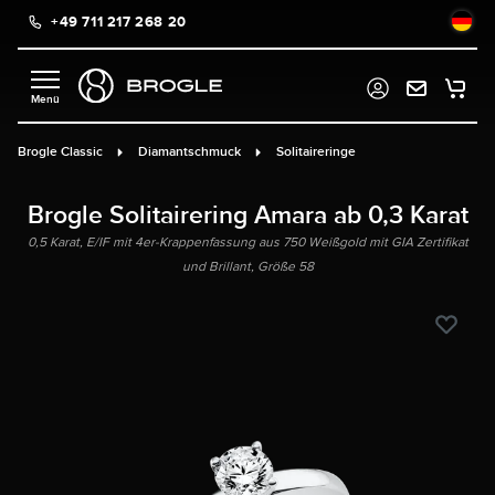
+49 711 217 268 20
alt springen
Brogle Classic
Diamantschmuck
Solitaireringe
Brogle Solitairering Amara ab 0,3 Karat
0,5 Karat, E/IF mit 4er-Krappenfassung aus 750 Weißgold mit GIA Zertifikat
und Brillant, Größe 58