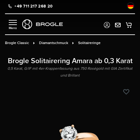
+49 711 217 268 20
alt springen
Brogle Classic
Diamantschmuck
Solitaireringe
Brogle Solitairering Amara ab 0,3 Karat
0,5 Karat, G/IF mit 4er-Krappenfassung aus 750 Roségold mit GIA Zertifikat
und Brillant