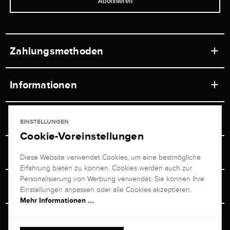
Abonnieren
Zahlungsmethoden
Informationen
Werkstätten
Service
EINSTELLUNGEN
Ladengeschäft
Cookie-Voreinstellungen
Kontakt
Juwelier Brogle
Versand & Zahlung
Diese Website verwendet Cookies, um eine bestmögliche
Newsletterabmeldung
Erfahrung bieten zu können. Cookies werden auch zur
Ratgeber
Über uns
Personalisierung von Werbung verwendet. Sie können Ihre
Persönlicher Berater
Retouren-Service
Einstellungen anpassen oder alle Cookies akzeptieren.
Unternehmen
Mehr Informationen ...
Größenberater
+49 711 217 268 20
Bewertungen
Rewardsprogramm
Vertrag Widerrufen