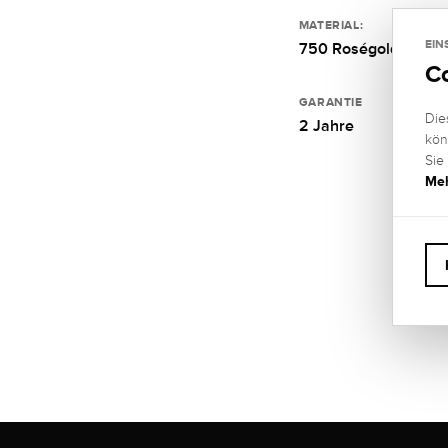
MATERIAL:
EIN
750 Roségold
C
GARANTIE
Die
2 Jahre
kön
Sie
Meh