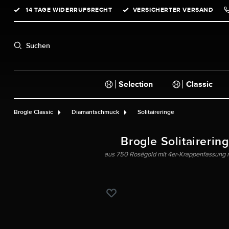
14 TAGE WIDERRUFSRECHT
VERSICHERTER VERSAND
springen
Zur Hauptnavigation springen
Suchen
Selection
Classic
Brogle Classic
Diamantschmuck
Solitaireringe
Brogle Solitairerin
aus 750 Roségold mit 4er-Krappenfassung mit