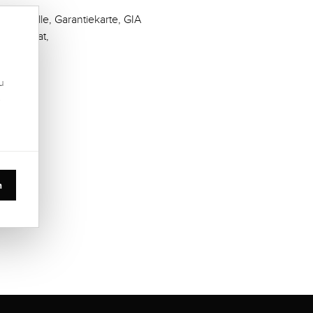
Schatulle, Garantiekarte, GIA
Zertifikat,
u
.
n