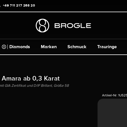
+49 711 217 268 20
Diamonds
Marken
Schmuck
Trauringe
g Amara ab 0,3 Karat
 GIA Zertifikat und D/IF Brillant, Größe 58
Artikel-Nr:
1U52