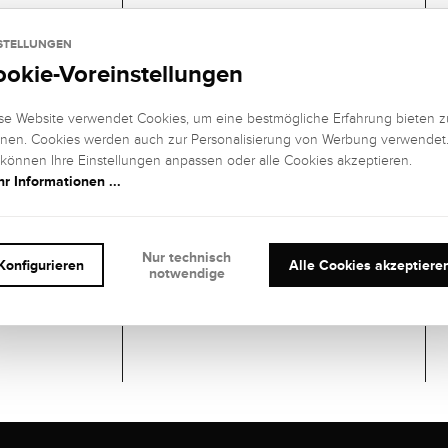
1 DIAMANT
STELLUNGEN
EDELSTEIN
EDELSTEIN
ookie-Voreinstellungen
FARBE:
REINHEIT:
Hochfeines
IF (internally
Weiß+ (River), D
flawless)
se Website verwendet Cookies, um eine bestmögliche Erfahrung bieten z
nen. Cookies werden auch zur Personalisierung von Werbung verwendet
EDELSTEIN
EDELSTEIN
 können Ihre Einstellungen anpassen oder alle Cookies akzeptieren.
SCHLIFF
:
FASSUNG:
r Informationen ...
Brillant
4er-
Krappenfassun
g
Nur technisch
Konfigurieren
Alle Cookies akzeptiere
notwendige
KARAT:
Wunschgröße