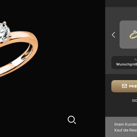
K
PRE
100
Ihrem Kunde
Kauf die Rew