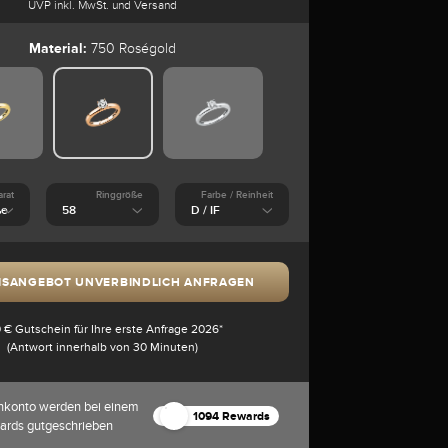
UVP inkl. MwSt. und Versand
Material:
750 Roségold
arat
Ringgröße
Farbe / Reinheit
ISANGEBOT UNVERBINDLICH ANFRAGEN
 € Gutschein für Ihre erste Anfrage 2026*
(Antwort innerhalb von 30 Minuten)
nkonto werden bei einem
1094 Rewards
ards gutgeschrieben