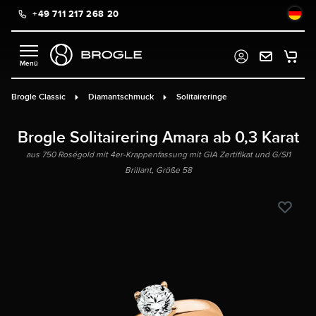
+49 711 217 268 20
alt springen
Brogle Classic
Diamantschmuck
Solitaireringe
Brogle Solitairering Amara ab 0,3 Karat
aus 750 Roségold mit 4er-Krappenfassung mit GIA Zertifikat und G/SI1
Brillant, Größe 58