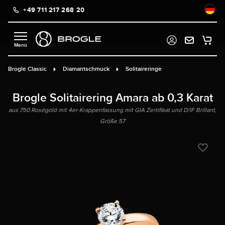
+49 711 217 268 20
alt springen
Brogle Classic
Diamantschmuck
Solitaireringe
Brogle Solitairering Amara ab 0,3 Karat
aus 750 Roségold mit 4er-Krappenfassung mit GIA Zertifikat und D/IF Brillant,
Größe 57