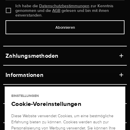
Ich habe die
Datenschutzbestimmungen
zur Kenntnis
genommen und die
AGB
gelesen und bin mit ihnen
einverstanden.
Abonnieren
Zahlungsmethoden
Informationen
Werkstätten
Service
EINSTELLUNGEN
Ladengeschäft
Cookie-Voreinstellungen
Kontakt
Juwelier Brogle
Versand & Zahlung
Diese Website verwendet Cookies, um eine bestmögliche
Newsletterabmeldung
Erfahrung bieten zu können. Cookies werden auch zur
Ratgeber
Über uns
Personalisierung von Werbung verwendet. Sie können Ihre