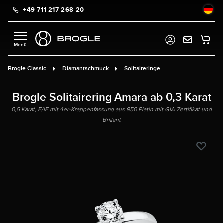
+49 711 217 268 20
alt springen
Brogle Classic
Diamantschmuck
Solitaireringe
Brogle Solitairering Amara ab 0,3 Karat
0,5 Karat, E/IF mit 4er-Krappenfassung aus 950 Platin mit GIA Zertifikat und
Brillant